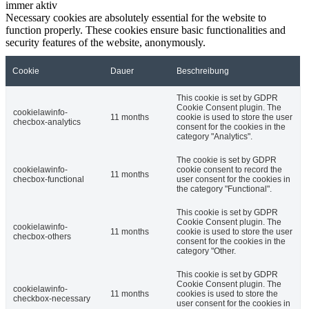
immer aktiv
Necessary cookies are absolutely essential for the website to
function properly. These cookies ensure basic functionalities and
security features of the website, anonymously.
Cookie
Dauer
Beschreibung
This cookie is set by GDPR
Cookie Consent plugin. The
cookielawinfo-
11 months
cookie is used to store the user
checbox-analytics
consent for the cookies in the
category "Analytics".
The cookie is set by GDPR
cookielawinfo-
cookie consent to record the
11 months
checbox-functional
user consent for the cookies in
the category "Functional".
This cookie is set by GDPR
Cookie Consent plugin. The
cookielawinfo-
11 months
cookie is used to store the user
checbox-others
consent for the cookies in the
category "Other.
This cookie is set by GDPR
Cookie Consent plugin. The
cookielawinfo-
11 months
cookies is used to store the
checkbox-necessary
user consent for the cookies in