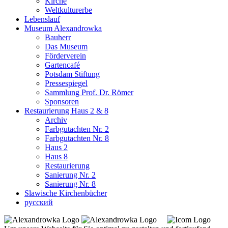
Kirche
Weltkulturerbe
Lebenslauf
Museum Alexandrowka
Bauherr
Das Museum
Förderverein
Gartencafé
Potsdam Stiftung
Pressespiegel
Sammlung Prof. Dr. Römer
Sponsoren
Restaurierung Haus 2 & 8
Archiv
Farbgutachten Nr. 2
Farbgutachten Nr. 8
Haus 2
Haus 8
Restaurierung
Sanierung Nr. 2
Sanierung Nr. 8
Slawische Kirchenbücher
русский