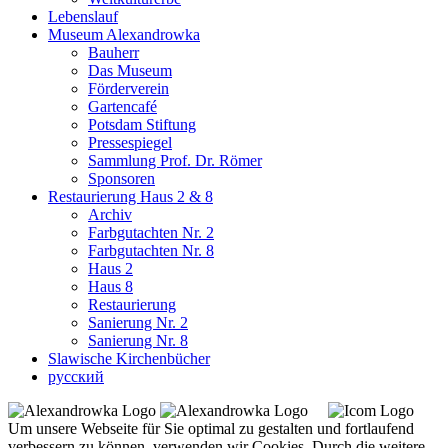
Lebenslauf
Museum Alexandrowka
Bauherr
Das Museum
Förderverein
Gartencafé
Potsdam Stiftung
Pressespiegel
Sammlung Prof. Dr. Römer
Sponsoren
Restaurierung Haus 2 & 8
Archiv
Farbgutachten Nr. 2
Farbgutachten Nr. 8
Haus 2
Haus 8
Restaurierung
Sanierung Nr. 2
Sanierung Nr. 8
Slawische Kirchenbücher
русский
Um unsere Webseite für Sie optimal zu gestalten und fortlaufend
verbessern zu können, verwenden wir Cookies. Durch die weitere