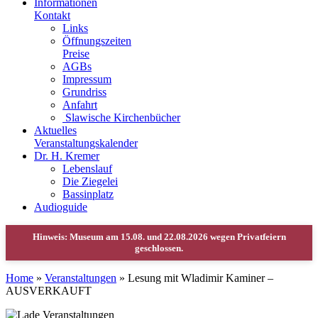
Informationen
Kontakt
Links
Öffnungszeiten
Preise
AGBs
Impressum
Grundriss
Anfahrt
Slawische Kirchenbücher
Aktuelles
Veranstaltungskalender
Dr. H. Kremer
Lebenslauf
Die Ziegelei
Bassinplatz
Audioguide
Home
»
Veranstaltungen
»
Lesung mit Wladimir Kaminer –
AUSVERKAUFT