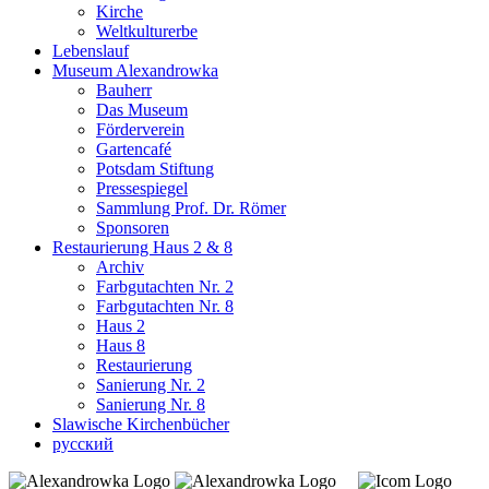
Kirche
Weltkulturerbe
Lebenslauf
Museum Alexandrowka
Bauherr
Das Museum
Förderverein
Gartencafé
Potsdam Stiftung
Pressespiegel
Sammlung Prof. Dr. Römer
Sponsoren
Restaurierung Haus 2 & 8
Archiv
Farbgutachten Nr. 2
Farbgutachten Nr. 8
Haus 2
Haus 8
Restaurierung
Sanierung Nr. 2
Sanierung Nr. 8
Slawische Kirchenbücher
русский