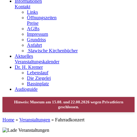
Informationen
Kontakt
Links
Öffnungszeiten
Preise
AGBs
Impressum
Grundriss
Anfahrt
Slawische Kirchenbücher
Aktuelles
Veranstaltungskalender
Dr. H. Kremer
Lebenslauf
Die Ziegelei
Bassinplatz
Audioguide
Home
»
Veranstaltungen
»
Fahrradkonzert