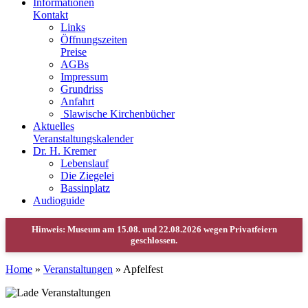
Informationen
Kontakt
Links
Öffnungszeiten
Preise
AGBs
Impressum
Grundriss
Anfahrt
Slawische Kirchenbücher
Aktuelles
Veranstaltungskalender
Dr. H. Kremer
Lebenslauf
Die Ziegelei
Bassinplatz
Audioguide
Home
»
Veranstaltungen
»
Apfelfest