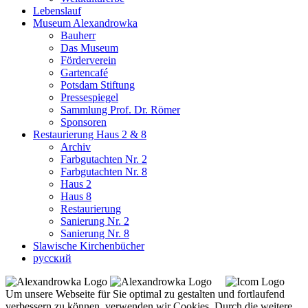
Lebenslauf
Museum Alexandrowka
Bauherr
Das Museum
Förderverein
Gartencafé
Potsdam Stiftung
Pressespiegel
Sammlung Prof. Dr. Römer
Sponsoren
Restaurierung Haus 2 & 8
Archiv
Farbgutachten Nr. 2
Farbgutachten Nr. 8
Haus 2
Haus 8
Restaurierung
Sanierung Nr. 2
Sanierung Nr. 8
Slawische Kirchenbücher
русский
Um unsere Webseite für Sie optimal zu gestalten und fortlaufend
verbessern zu können, verwenden wir Cookies. Durch die weitere