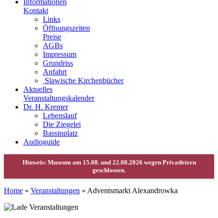
Informationen
Kontakt
Links
Öffnungszeiten
Preise
AGBs
Impressum
Grundriss
Anfahrt
Slawische Kirchenbücher
Aktuelles
Veranstaltungskalender
Dr. H. Kremer
Lebenslauf
Die Ziegelei
Bassinplatz
Audioguide
Home
»
Veranstaltungen
»
Adventsmarkt Alexandrowka