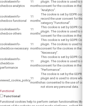
cookielawinfo-
11
plugin. The cookie is used to store the user
checbox-analytics
months
consent for the cookies in the category
"Analytics".
The cookie is set by GDPR cookie consent to
cookielawinfo-
11
record the user consent for the cookies in the
checbox-functional
months
category "Functional".
This cookie is set by GDPR Cookie Consent
cookielawinfo-
11
plugin. The cookie is used to store the user
checbox-others
months
consent for the cookies in the category "Other.
This cookie is set by GDPR Cookie Consent
cookielawinfo-
11
plugin. The cookies is used to store the user
checkbox-necessary
months
consent for the cookies in the category
"Necessary".
This cookie is set by GDPR Cookie Consent
cookielawinfo-
11
plugin. The cookie is used to store the user
checkbox-
months
consent for the cookies in the category
performance
"Performance".
The cookie is set by the GDPR Cookie Consent
11
plugin and is used to store whether or not user
viewed_cookie_policy
months
has consented to the use of cookies. It does
not store any personal data.
Functional
Functional
Functional cookies help to perform certain functionalities like sharing the
content of the website on social media platforms, collect feedbacks, and