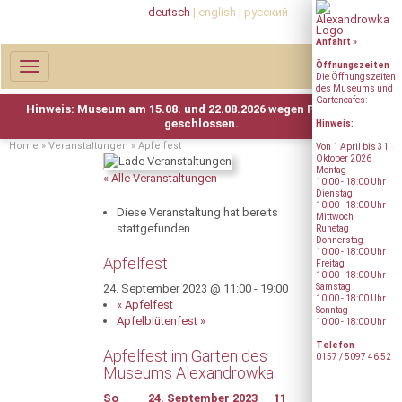
deutsch
|
english
|
русский
Anfahrt »
Toggle
Öffnungs­zeiten
Die Öffnungszeiten
navigation
des Museums und
Gartencafes:
Hinweis:
Home
»
Veranstaltungen
»
Apfelfest
Von 1 April bis 31
Oktober 2026
Montag
« Alle Veranstaltungen
10:00 - 18:00 Uhr
Dienstag
10:00 - 18:00 Uhr
Diese Veranstaltung hat bereits
Mittwoch
stattgefunden.
Ruhetag
Donnerstag
10:00 - 18:00 Uhr
Apfelfest
Freitag
10:00 - 18:00 Uhr
24. September 2023 @ 11:00
-
19:00
Samstag
10:00 - 18:00 Uhr
«
Apfelfest
Sonntag
Apfelblütenfest
»
10:00 - 18:00 Uhr
Telefon
Apfelfest im Garten des
0157 / 5097 46 52
Museums Alexandrowka
So 24. September 2023 11