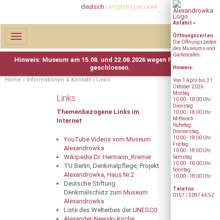
deutsch
|
english
|
русский
Anfahrt »
Toggle
Öffnungs­zeiten
Die Öffnungszeiten
navigation
des Museums und
Gartencafes:
Hinweis:
Home
»
Informationen & Kontakt
»
Links
Von 1 April bis 31
Oktober 2026
Montag
Links
10:00 - 18:00 Uhr
Dienstag
Themenbezogene Links im
10:00 - 18:00 Uhr
Mittwoch
Internet
Ruhetag
Donnerstag
10:00 - 18:00 Uhr
YouTube Videos vom Museum
Freitag
Alexandrowka
10:00 - 18:00 Uhr
Wikipedia Dr. Hermann_Kremer
Samstag
10:00 - 18:00 Uhr
TU Berlin, Denkmalpflege, Projekt
Sonntag
Alexandrowka, Haus Nr.2
10:00 - 18:00 Uhr
Deutsche Stiftung
Telefon
Denkmalschutz zum
Museum
0157 / 5097 46 52
Alexandrowka
Liste des Welterbes der
UNESCO
Alexander-Newski-Kirche