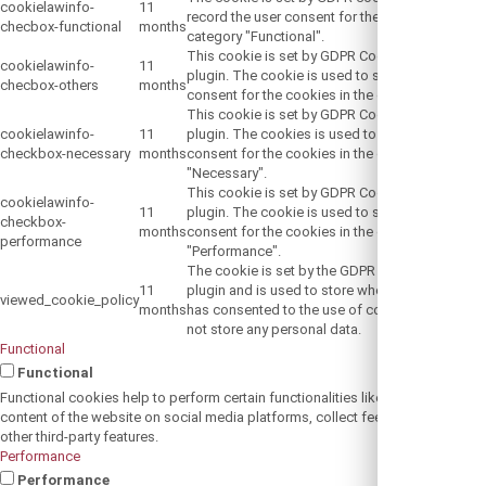
cookielawinfo-
11
record the user consent for the cookies in the
checbox-functional
months
category "Functional".
This cookie is set by GDPR Cookie Consent
cookielawinfo-
11
plugin. The cookie is used to store the user
checbox-others
months
consent for the cookies in the category "Other.
This cookie is set by GDPR Cookie Consent
cookielawinfo-
11
plugin. The cookies is used to store the user
checkbox-necessary
months
consent for the cookies in the category
"Necessary".
This cookie is set by GDPR Cookie Consent
cookielawinfo-
11
plugin. The cookie is used to store the user
checkbox-
months
consent for the cookies in the category
performance
"Performance".
The cookie is set by the GDPR Cookie Consent
11
plugin and is used to store whether or not user
viewed_cookie_policy
months
has consented to the use of cookies. It does
not store any personal data.
Functional
Functional
Functional cookies help to perform certain functionalities like sharing the
content of the website on social media platforms, collect feedbacks, and
other third-party features.
Performance
Performance